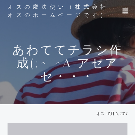
コ
オズの魔法使い（株式会社
ン
オズのホームページです）
テ
ン
ツ
へ
あわててチラシ作
ス
キ
成(;^_^A アセア
ッ
プ
セ・・・
オズ
-
11月 6, 2017