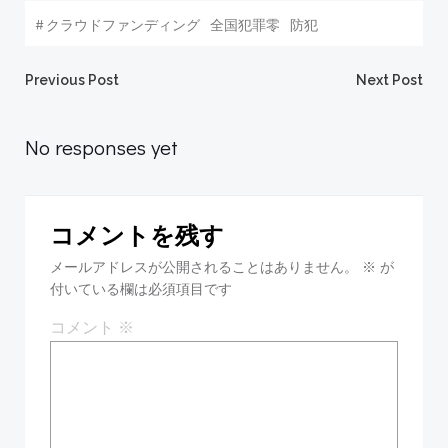
#
クラウドファンディング
全国犯罪零
防犯
投
投
Previous Post
Next Post
稿
稿
No responses yet
ナ
ナ
コメントを残す
ビ
ビ
メールアドレスが公開されることはありません。
※
が
ゲ
付いている欄は必須項目です
ゲ
コメント
※
ー
ー
シ
シ