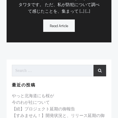
タワタです。 ただ、私が防犯について調べ
て感じたことを、集まって […] […]
Read Article
Search
for:
最近の投稿
やっと北海道にも桜が
今のわが社について
【続】プロジェクト延期の御報告
【すみません！】開発状況と、リリース延期の御