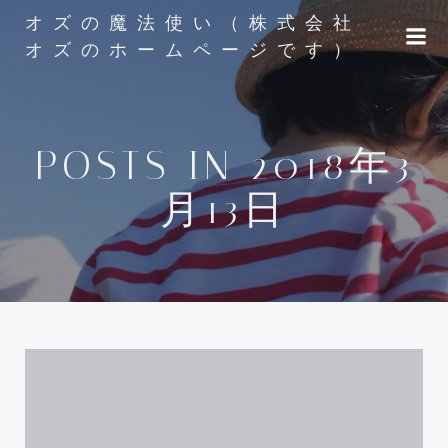
コ
オズの魔法使い（株式会社
ン
オズのホームページです）
テ
ン
ツ
へ
POSTS IN 2018年3
ス
キ
月13日
ッ
プ