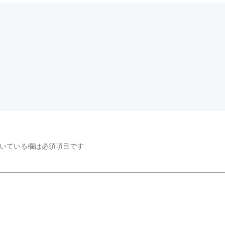
投
稿
ナ
ビ
ゲ
いている欄は必須項目です
ー
シ
ョ