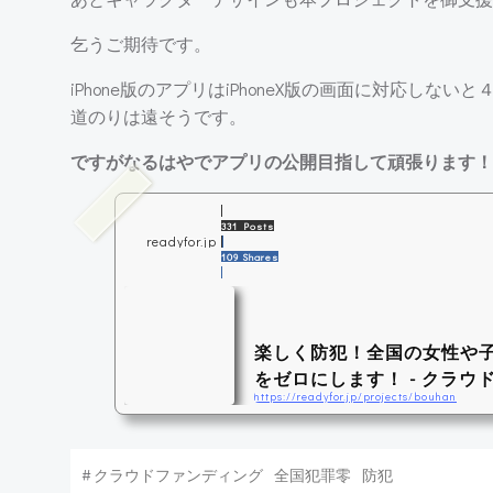
乞うご期待です。
iPhone版のアプリはiPhoneX版の画面に対応
道のりは遠そうです。
ですがなるはやでアプリの公開目指して頑張ります！
331 Posts
readyfor.jp
109 Shares
楽しく防犯！全国の女性や
をゼロにします！ - クラウド
https://readyfor.jp/projects/bouhan
卑劣な犯罪者から女性や子どもたちを守
い防犯botアプリを開発します！ - クラウ
#
クラウドファンディング
全国犯罪零
防犯
r