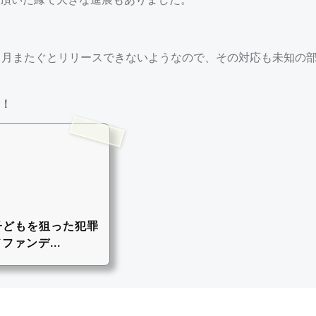
しないと４月またぐとリリースできないようなので、その対応も未知の
！
子どもを狙った犯罪
ファンデ...
る、優しくてカッコ頼もし
ドファンディング Readyfo