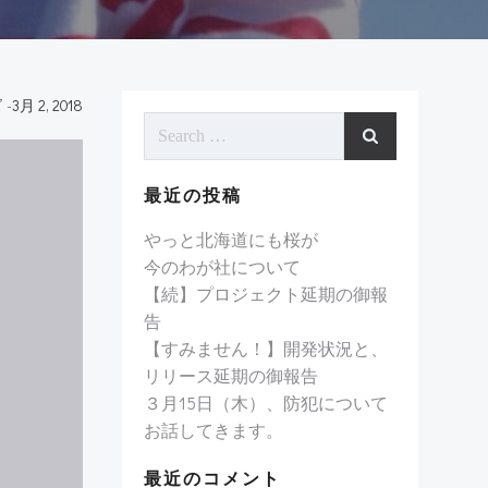
ズ
-
3月 2, 2018
Search
for:
最近の投稿
やっと北海道にも桜が
今のわが社について
【続】プロジェクト延期の御報
告
【すみません！】開発状況と、
リリース延期の御報告
３月15日（木）、防犯について
お話してきます。
最近のコメント