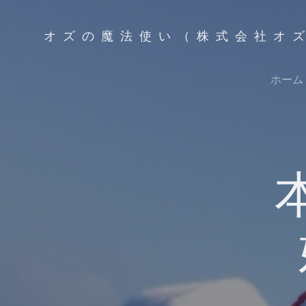
コ
ン
オズの魔法使い（株式会社オ
テ
ン
ツ
ホーム
へ
ス
キ
ッ
プ