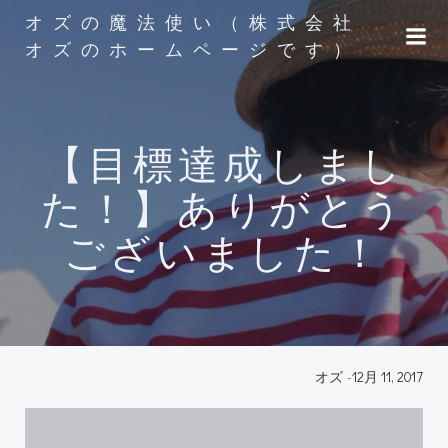
コ
オズの魔法使い（株式会社
ン
オズのホームページです）
テ
ン
ツ
へ
【目標達成しまし
ス
キ
た！】ありがとう
ッ
プ
ございました！
オズ
-
12月 11, 2017