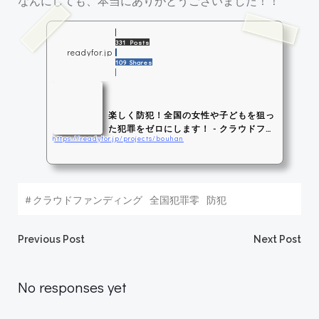
なんにしても、本当にありがとうございました！！
331 Posts
readyfor.jp
109 Shares
楽しく防犯！全国の女性や子どもを狙っ
た犯罪をゼロにします！ - クラウドファ
https://readyfor.jp/projects/bouhan
ンデ...
卑劣な犯罪者から女性や子どもたちを守る、優しくてカッコ頼もしい防犯bot
アプリを開発します！ - クラウドファンディング Readyfor
#
クラウドファンディング
全国犯罪零
防犯
投
投
Previous Post
Next Post
稿
稿
No responses yet