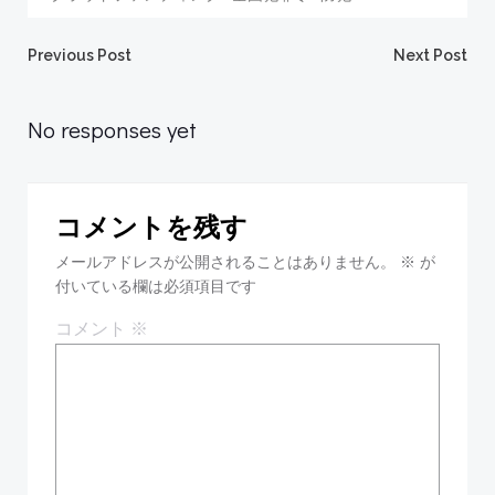
投
投
Previous Post
Next Post
稿
稿
No responses yet
ナ
ナ
コメントを残す
ビ
ビ
メールアドレスが公開されることはありません。
※
が
ゲ
付いている欄は必須項目です
ゲ
コメント
※
ー
ー
シ
シ
ョ
ョ