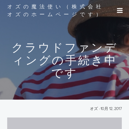
コ
オズの魔法使い（株式会社
ン
オズのホームページです）
テ
ン
ツ
へ
クラウドファンデ
ス
キ
ィングの手続き中
ッ
プ
です
オズ
-
10月 12, 2017