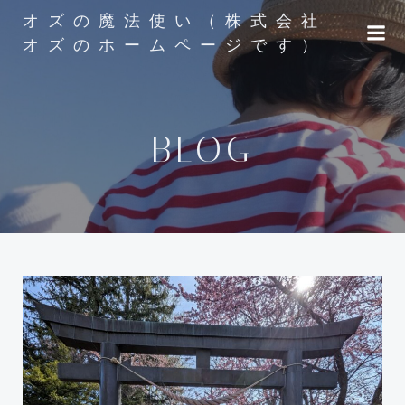
コ
オズの魔法使い（株式会社
ン
オズのホームページです）
テ
ン
ツ
へ
BLOG
ス
キ
ッ
プ