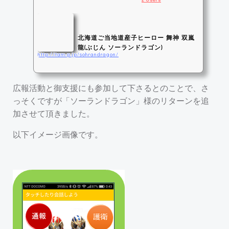
北海道ご当地道産子ヒーロー 舞神 双嵐
龍(ぶじん ソーランドラゴン)
http://tam-p.jp/sohrandragon/
舞神 双嵐龍(ぶじん ソーランドラゴン)の公式ホームページ。一人ひとりがヒ
広報活動と御支援にも参加して下さるとのことで、さ
ーローだ！YOSAKOIソーランを踊り！闘う！！北海道ご当地道産子ヒーロー、
いざ舞らん！
っそくですが「ソーランドラゴン」様のリターンを追
加させて頂きました。
以下イメージ画像です。