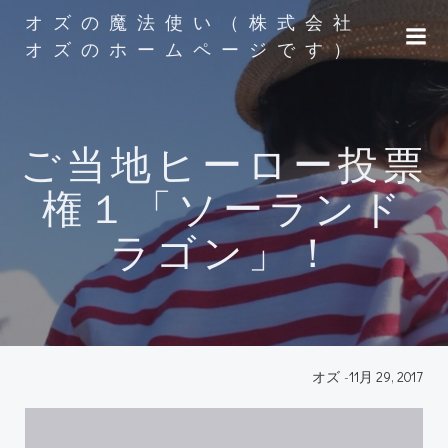
コ
オズの魔法使い（株式会社
ン
オズのホームページです）
テ
ン
ツ
へ
ご当地ヒーロー投票
ス
キ
権１「ソーランド
ッ
プ
ラゴン」！
オズ
-
11月 29, 2017