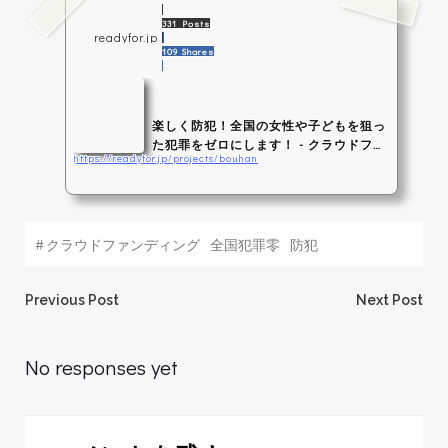
331 Posts
readyfor.jp
109 Shares
楽しく防犯！全国の女性や子どもを狙っ
た犯罪をゼロにします！ - クラウドファ
https://readyfor.jp/projects/bouhan
ンデ...
卑劣な犯罪者から女性や子どもたちを守る、優しくてカッコ頼もしい防犯bot
アプリを開発します！ - クラウドファンディング Readyfor
#
クラウドファンディング
全国犯罪零
防犯
投
投
Previous Post
Next Post
稿
稿
No responses yet
ナ
ナ