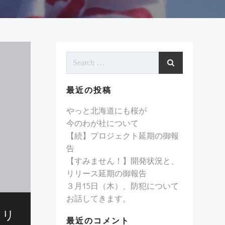
Search
for:
最近の投稿
やっと北海道にも桜が
今のわが社について
【続】プロジェクト延期の御報
告
【すみません！】開発状況と、
リリース延期の御報告
３月15日（木）、防犯について
お話してきます。
、リ
最近のコメント