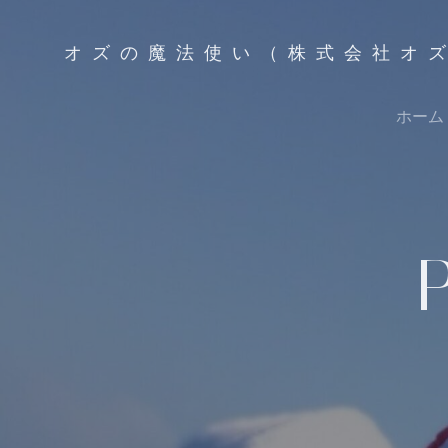
コ
ン
オズの魔法使い（株式会社オ
テ
ン
ツ
ホーム
へ
ス
キ
ッ
プ