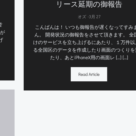
リース延期の御報告
-
。
オズ
3月 27
皆
こんばんは！ いつも御報告が遅くなってすみ
が
ん。 開発状況の御報告をさせて頂きます。 全
げ
けのサービスを立ち上げるにあたり、１万件以
る全国区のデータを作成したり画面のつくりを
たり、あとiPhoneX用の画面レ […] […]
Read Article